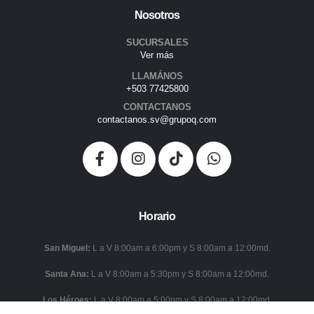
Nosotros
SUCURSALES
Ver más
LLAMÁNOS
+503 77425800
CONTACTANOS
contactanos.sv@grupoq.com
Horario
San Miguel:
L a V 8:00am a 6:00pm y S 8:00am a 12:00md.
Santa Ana:
L a V 8:00am a 5:30pm y S 8:00am a 12:00md.
Los Héroes:
L a V 8:00am a 5:00pm y S 8:00am a 12:00md.