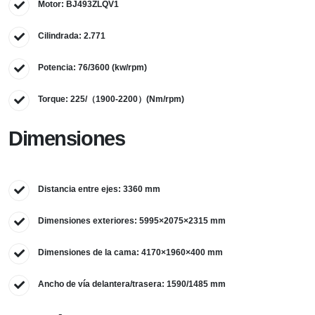
Motor: BJ493ZLQV1
Cilindrada: 2.771
Potencia: 76/3600 (kw/rpm)
Torque: 225/（1900-2200）(Nm/rpm)
Dimensiones
Distancia entre ejes: 3360 mm
Dimensiones exteriores: 5995×2075×2315 mm
Dimensiones de la cama: 4170×1960×400 mm
Ancho de vía delantera/trasera: 1590/1485 mm