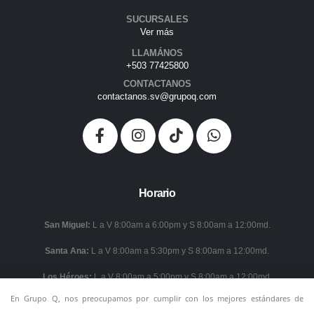
SUCURSALES
Ver más
LLAMÁNOS
+503 77425800
CONTACTANOS
contactanos.sv@grupoq.com
Horario
San Miguel:
L a V 8:00am a 6:00pm y S 8:00am a 12:00md.
Santa Ana:
L a V 8:00am a 5:30pm y S 8:00am a 12:00md.
Los Héroes:
L a V 8:00am a 5:00pm y S 8:00am a 12:00md.
En Grupo Q, nos preocupamos por cumplir con los mejores estándares de
Los Duraznos:
L a V 8:00am a 6:00pm y S 8:00am a 3:00pm.