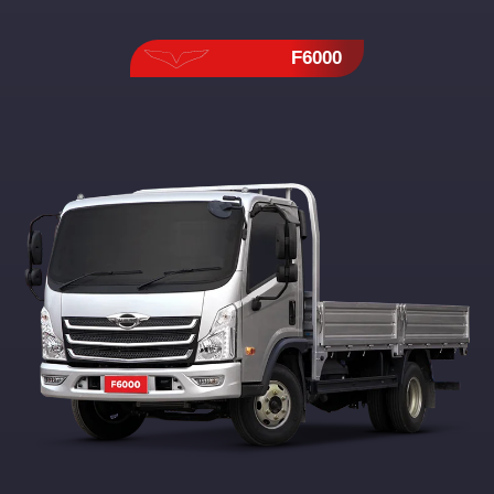
F6000