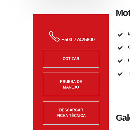
Mot
+503 77425800
C
COTIZAR
P
T
PRUEBA DE
MANEJO
DESCARGAR
Gal
FICHA TÉCNICA