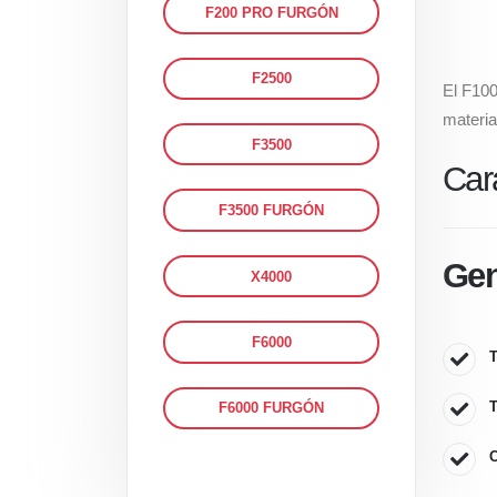
F200 PRO FURGÓN
F2500
El F100
materia
F3500
Car
F3500 FURGÓN
Gen
X4000
F6000
T
T
F6000 FURGÓN
C