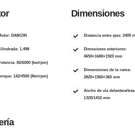
or
Dimensiones
Motor: DAM15R
Distancia entre ejes: 2400
ilindrada: 1.498
Dimesiones exteriores:
4650×1680×1920 mm
otencia: 82/6000 (kw/rpm)
Dimensiones de la cama:
orque: 142/4500 (Nm/rpm)
2820×1560×360 mm
Ancho de vía delantera/tras
1320/1410 mm
ería